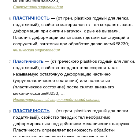
механического&#8230; …
Современная энциклопедия
ПЛАСТИЧНОСТЬ
— (от греч. plastikos годный для лепки,
6
податливый), свойство материалов тв. тел сохранять часть
деформации при снятии нагрузок, к рые её вызвали.
Пластич. деформации испытывают детали конструкций и
сооружений, заготовки при обработке давлением&#8230; …
Физическая энциклопедия
Пластичность
— (от греческого plastikos годный для лепки,
7
податливый), свойство твердого тела сохранять так
называемую остаточную деформацию частично
(упругопластическое состояние) или полностью
(пластическое состояние) после снятия внешнего
механического&#8230; …
Иллюстрированный энциклопедический словарь
ПЛАСТИЧНОСТЬ
— (от греч. plastikos годный для лепки
8
податливый), свойство твердых тел необратимо
деформироваться под действием механических нагрузок.
Пластичность определяет возможность обработки
материалов давлением (ковки, прокатки и др.) …