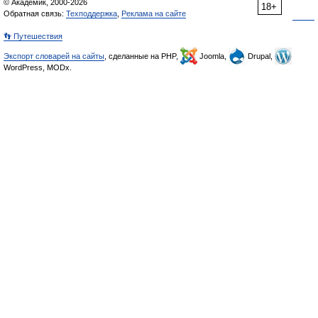
© Академик, 2000-2026
18+
Обратная связь:
Техподдержка
,
Реклама на сайте
👣 Путешествия
Экспорт словарей на сайты
, сделанные на PHP,
Joomla,
Drupal,
WordPress, MODx.