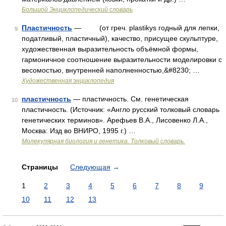
Большой Энциклопедический словарь
Пластичность
— (от греч. plastikуs годный для лепки,
9
податливый, пластичный), качество, присущее скульптуре,
художественная выразительность объёмной формы,
гармоничное соотношение выразительности моделировки с
весомостью, внутренней наполненностью,&#8230; …
Художественная энциклопедия
пластичность
— пластичность. См. генетическая
10
пластичность. (Источник: «Англо русский толковый словарь
генетических терминов». Арефьев В.А., Лисовенко Л.А.,
Москва: Изд во ВНИРО, 1995 г.) …
Молекулярная биология и генетика. Толковый словарь.
Страницы
Следующая
→
1
2
3
4
5
6
7
8
9
10
11
12
13